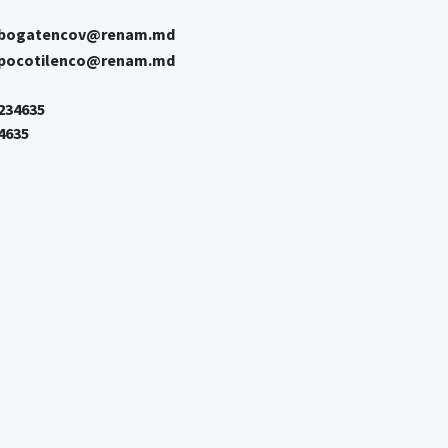
.bogatencov@renam.md
.pocotilenco@renam.md
 234635
4635