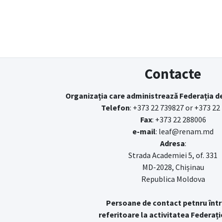
Contacte
Organizația care administrează Federația d
Telefon
: +373 22 739827 or +373 22
Fax
: +373 22 288006
e-mail
: leaf@renam.md
Adresa
:
Strada Academiei 5, of. 331
MD-2028, Chișinau
Republica Moldova
Persoane de contact petnru într
referitoare la activitatea Federați