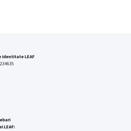
e identitate LEAF
 234635
ebari
ei LEAF: