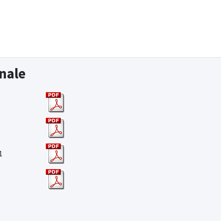
nale
1