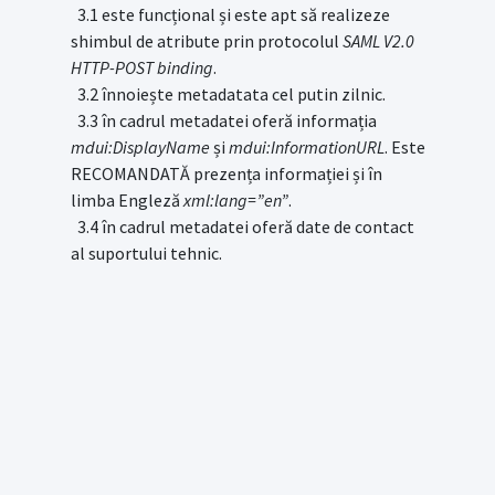
3.1 este funcțional și este apt să realizeze
shimbul de atribute prin protocolul
SAML V2.0
HTTP-POST binding
.
3.2 înnoiește metadatata cel putin zilnic.
3.3 în cadrul metadatei oferă informația
mdui:DisplayName
și
mdui:InformationURL
. Este
RECOMANDATĂ prezența informației și în
limba Engleză
xml:lang=”en”
.
3.4 în cadrul metadatei oferă date de contact
al suportului tehnic.